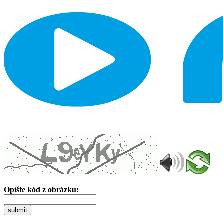
Opíšte kód z obrázku:
submit