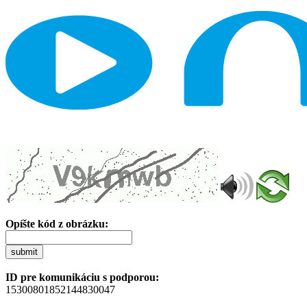
Opíšte kód z obrázku:
submit
ID pre komunikáciu s podporou:
15300801852144830047