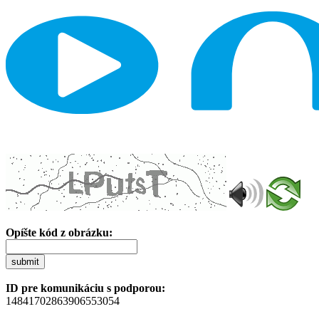
Opíšte kód z obrázku:
submit
ID pre komunikáciu s podporou:
14841702863906553054