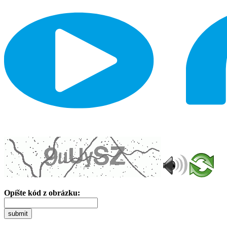
Opíšte kód z obrázku:
submit