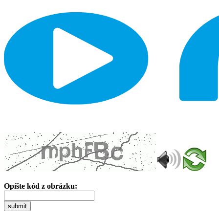
Opíšte kód z obrázku:
submit