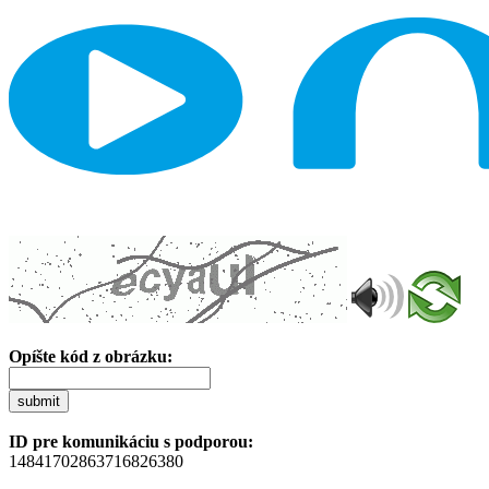
Opíšte kód z obrázku:
submit
ID pre komunikáciu s podporou:
14841702863716826380