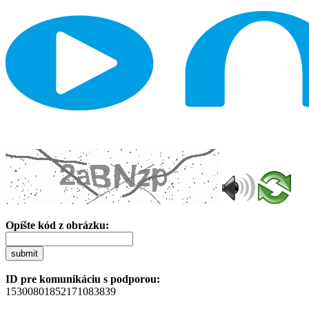
Opíšte kód z obrázku:
submit
ID pre komunikáciu s podporou:
15300801852171083839