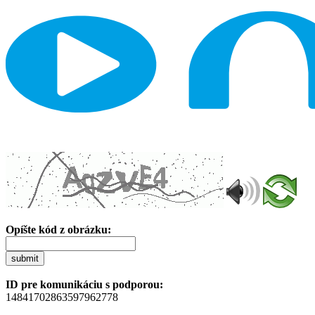
Opíšte kód z obrázku:
submit
ID pre komunikáciu s podporou:
14841702863597962778