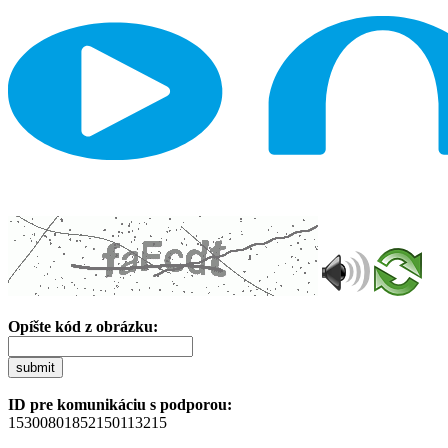
Opíšte kód z obrázku:
submit
ID pre komunikáciu s podporou:
15300801852150113215