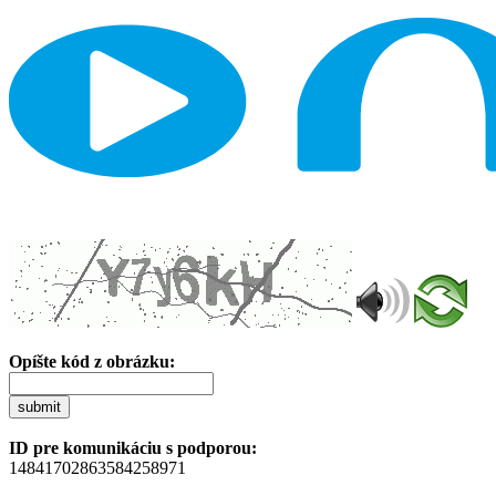
Opíšte kód z obrázku:
submit
ID pre komunikáciu s podporou:
14841702863584258971