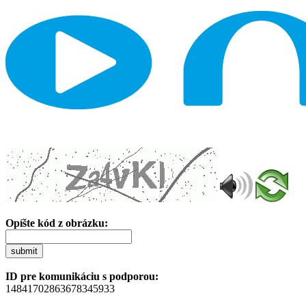
Opíšte kód z obrázku:
submit
ID pre komunikáciu s podporou:
14841702863678345933