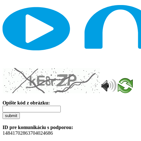
Opíšte kód z obrázku:
submit
ID pre komunikáciu s podporou:
14841702863704024686