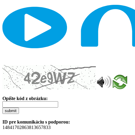
Opíšte kód z obrázku:
submit
ID pre komunikáciu s podporou:
14841702863813657833