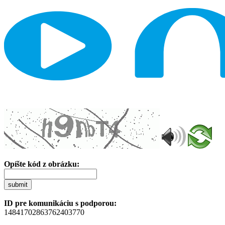
Opíšte kód z obrázku:
submit
ID pre komunikáciu s podporou:
14841702863762403770