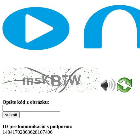
Opíšte kód z obrázku:
submit
ID pre komunikáciu s podporou:
14841702863628107406