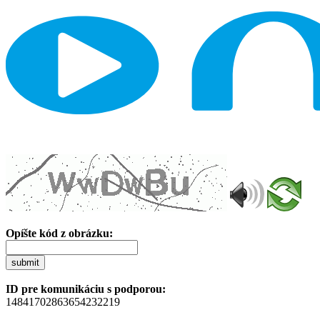
Opíšte kód z obrázku:
submit
ID pre komunikáciu s podporou:
14841702863654232219