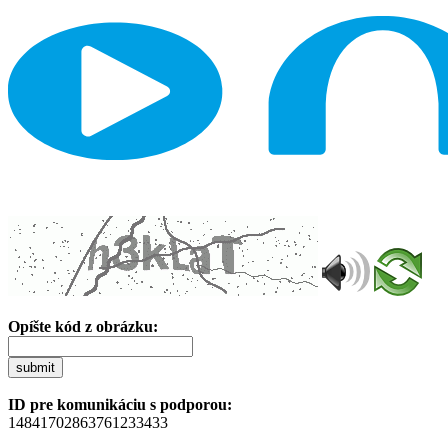
Opíšte kód z obrázku:
submit
ID pre komunikáciu s podporou:
14841702863761233433