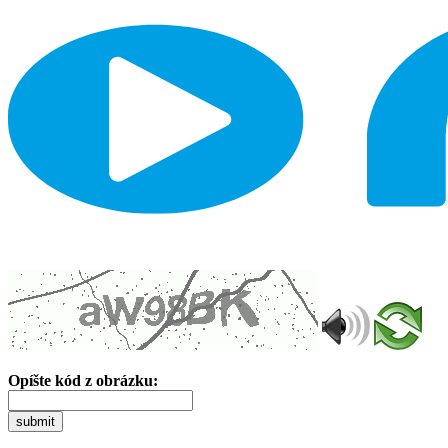
Opíšte kód z obrázku:
submit