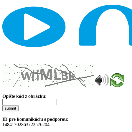
Opíšte kód z obrázku:
submit
ID pre komunikáciu s podporou:
14841702863722576204