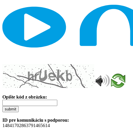
Opíšte kód z obrázku:
submit
ID pre komunikáciu s podporou:
14841702863791465614