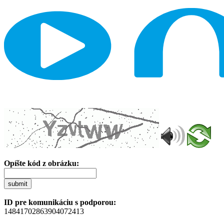
Opíšte kód z obrázku:
submit
ID pre komunikáciu s podporou:
14841702863904072413