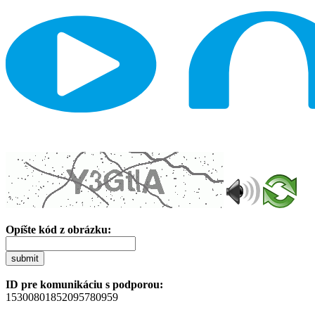
Opíšte kód z obrázku:
submit
ID pre komunikáciu s podporou:
15300801852095780959