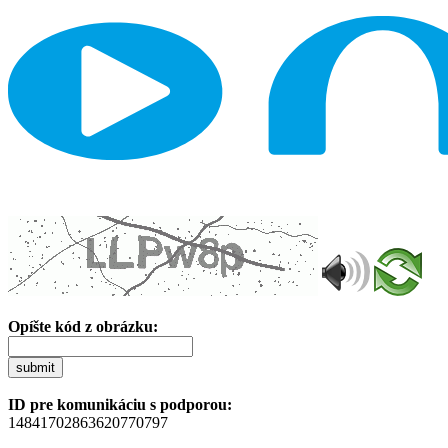
Opíšte kód z obrázku:
submit
ID pre komunikáciu s podporou:
14841702863620770797