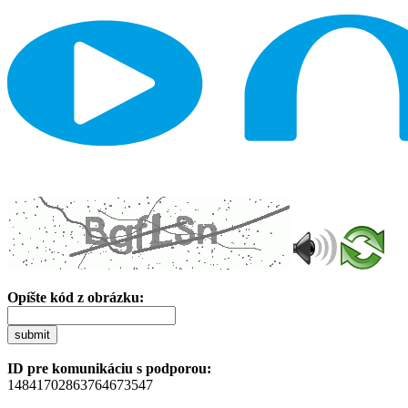
Opíšte kód z obrázku:
submit
ID pre komunikáciu s podporou:
14841702863764673547