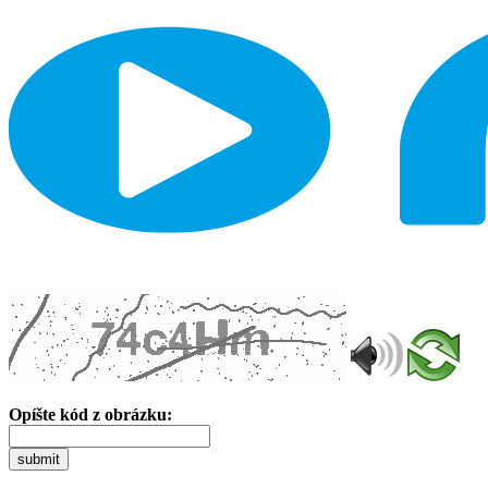
Opíšte kód z obrázku:
submit