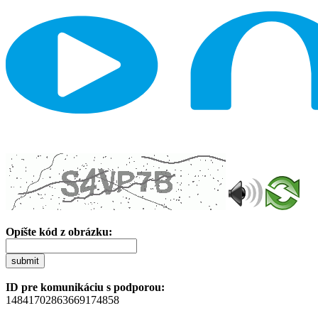
Opíšte kód z obrázku:
submit
ID pre komunikáciu s podporou:
14841702863669174858