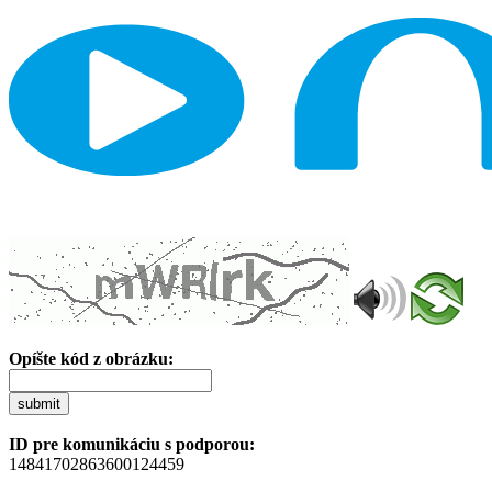
Opíšte kód z obrázku:
submit
ID pre komunikáciu s podporou:
14841702863600124459