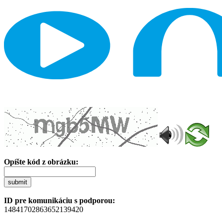
Opíšte kód z obrázku:
submit
ID pre komunikáciu s podporou:
14841702863652139420