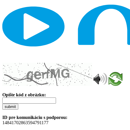
Opíšte kód z obrázku:
submit
ID pre komunikáciu s podporou:
14841702863594791177