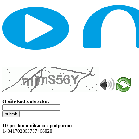
Opíšte kód z obrázku:
submit
ID pre komunikáciu s podporou:
14841702863787466828