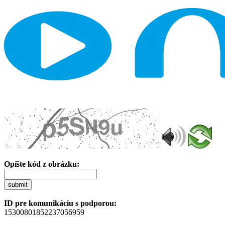
Opíšte kód z obrázku:
submit
ID pre komunikáciu s podporou:
15300801852237056959