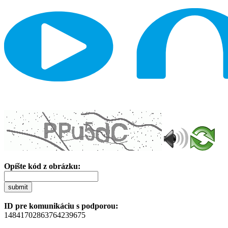
Opíšte kód z obrázku:
submit
ID pre komunikáciu s podporou:
14841702863764239675