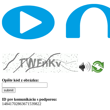
Opíšte kód z obrázku:
submit
ID pre komunikáciu s podporou:
14841702863671539822