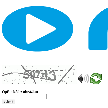
Opíšte kód z obrázku:
submit