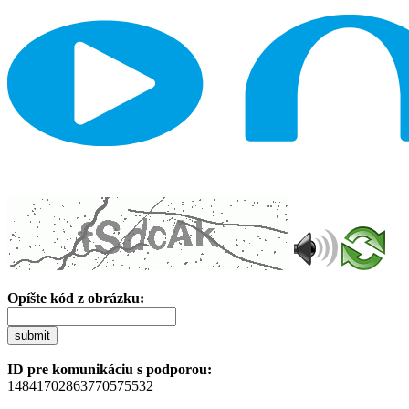
Opíšte kód z obrázku:
submit
ID pre komunikáciu s podporou:
14841702863770575532