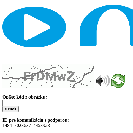
Opíšte kód z obrázku:
submit
ID pre komunikáciu s podporou:
14841702863714458923