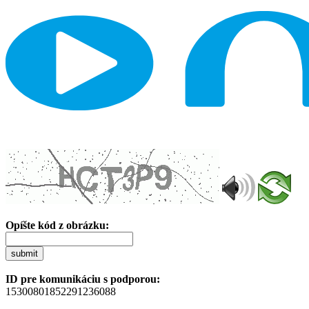
Opíšte kód z obrázku:
submit
ID pre komunikáciu s podporou:
15300801852291236088