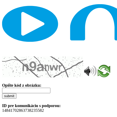
Opíšte kód z obrázku:
submit
ID pre komunikáciu s podporou:
14841702863738235582