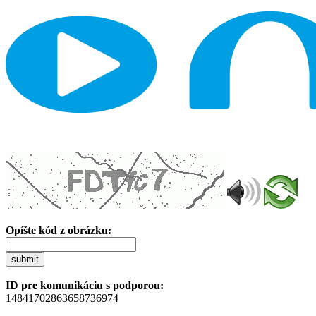
Opíšte kód z obrázku:
submit
ID pre komunikáciu s podporou:
14841702863658736974