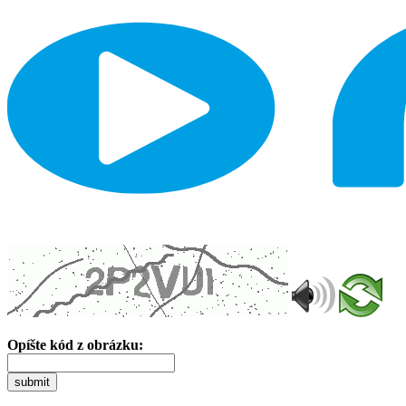
Opíšte kód z obrázku:
submit