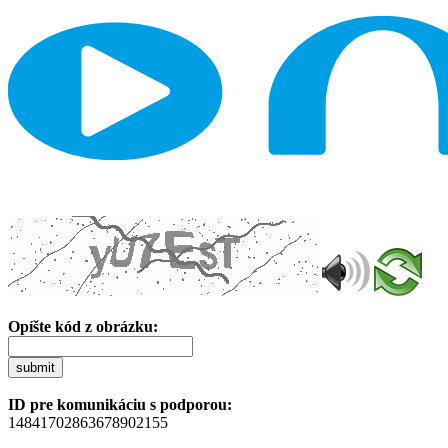
Opíšte kód z obrázku:
submit
ID pre komunikáciu s podporou:
14841702863678902155