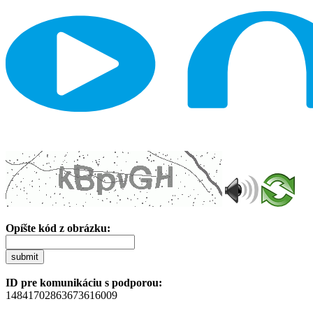
Opíšte kód z obrázku:
submit
ID pre komunikáciu s podporou:
14841702863673616009