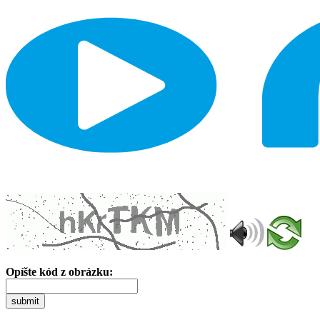
Opíšte kód z obrázku:
submit