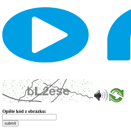
Opíšte kód z obrázku:
submit