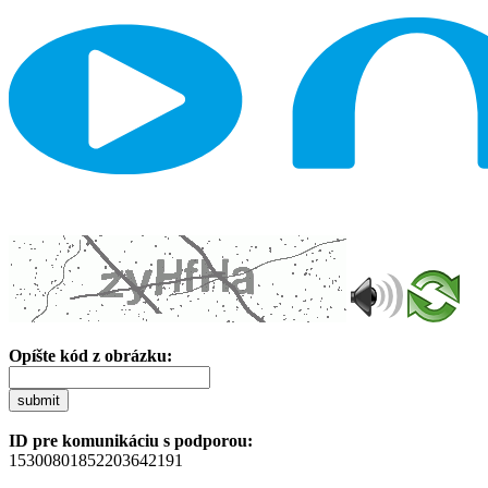
Opíšte kód z obrázku:
submit
ID pre komunikáciu s podporou:
15300801852203642191