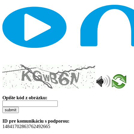
Opíšte kód z obrázku:
submit
ID pre komunikáciu s podporou:
14841702863762492665