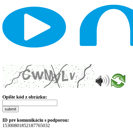
Opíšte kód z obrázku:
submit
ID pre komunikáciu s podporou:
15300801852187765032