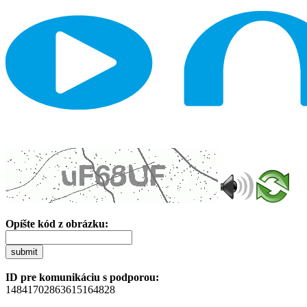
Opíšte kód z obrázku:
submit
ID pre komunikáciu s podporou:
14841702863615164828