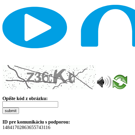
Opíšte kód z obrázku:
submit
ID pre komunikáciu s podporou:
14841702863655743116