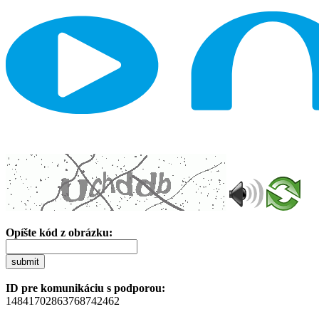
Opíšte kód z obrázku:
submit
ID pre komunikáciu s podporou:
14841702863768742462